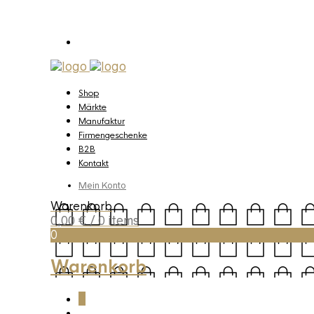
Shop
Märkte
Manufaktur
Firmengeschenke
B2B
Kontakt
Mein Konto
Warenkorb
0,00
€
/ 0 items
0
Warenkorb
0