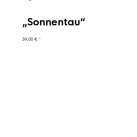
„Sonnentau“
39,00
€
*