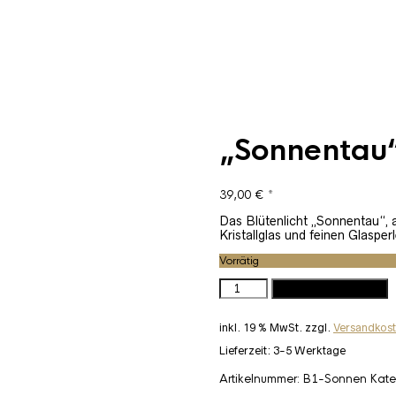
„Sonnentau
39,00
€
*
Das Blütenlicht „Sonnentau“, 
Kristallglas und feinen Glaspe
Vorrätig
"Sonnentau"
In den Warenkorb
Menge
inkl. 19 % MwSt.
zzgl.
Versandkos
Lieferzeit:
3-5 Werktage
Artikelnummer:
B1-Sonnen
Kate