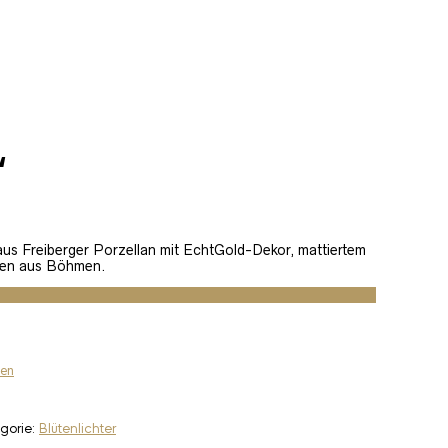
“
aus Freiberger Porzellan mit EchtGold-Dekor, mattiertem
rlen aus Böhmen.
ten
gorie:
Blütenlichter