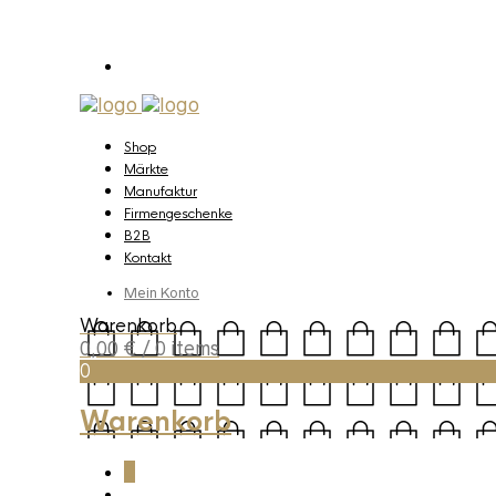
Shop
Märkte
Manufaktur
Firmengeschenke
B2B
Kontakt
Mein Konto
Warenkorb
0,00
€
/ 0 items
0
Warenkorb
0