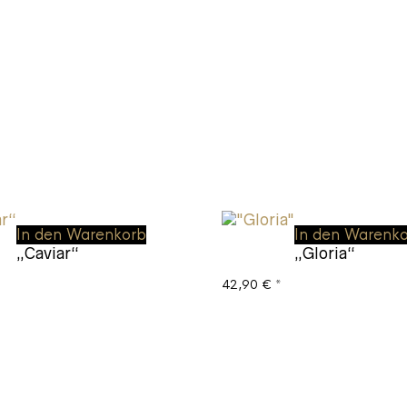
In den Warenkorb
In den Warenk
„Caviar“
„Gloria“
*
42,90
€
*